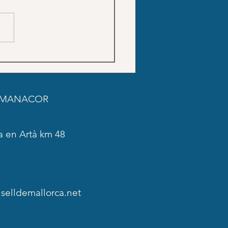
stitut de l'Esport Hípic de
rca programa 21 jornadas
rnas para garantizar el
star animal durante el
 MANACOR
no
a en Artà km 48
elldemallorca.net