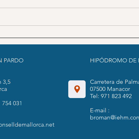
El Hipódromo de Manacor
El In
acogerá este sábado la tradicional
Mallo
Jornada del Club de Amateurs y
noctu
Propietarios con la participación
biene
N PARDO
HIPÓDROMO DE
de conocidos invitados
vera
 3,5
Carretera de Palm
rca
07500 Manacor
Tel: 971 823 492
 754 031
E-mail :
broman@iehm.cons
onselldemallorca.net