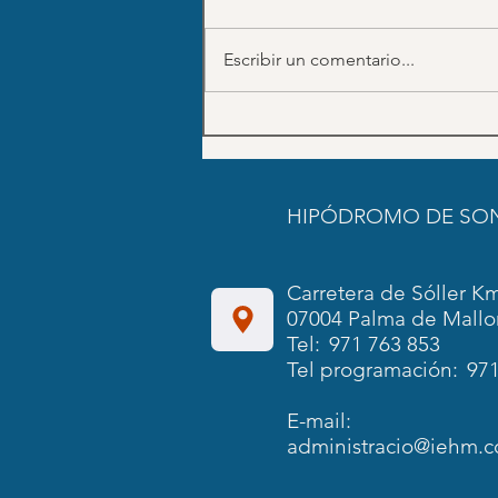
Escribir un comentario...
El Hipódromo de Manacor reúne
deporte, espectáculo y
participación en la Jornada del
Club de Amateurs y Propietarios
HIPÓDROMO DE SO
Carretera de Sóller Km
07004 Palma de Mallo
Tel:
971 763 853
Tel programación:
971
E-mail:
administracio@iehm.c