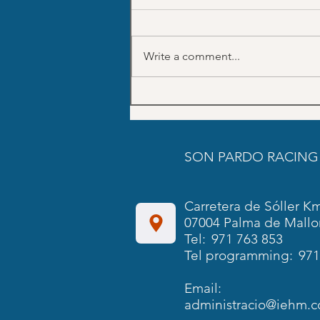
Write a comment...
July Trainings schedule SON
PARDO
SON PARDO RACING
Carretera de Sóller Km
07004 Palma de Mallo
Tel:
971 763 853
Tel programming:
971
Email:
administracio@iehm.c