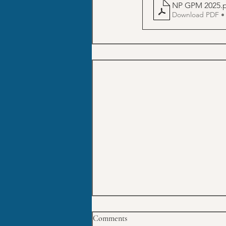
NP GPM 2025
.
Download PDF •
Comments