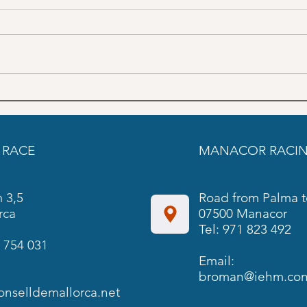
June Trainings schedule SON
May 
PARDO
PAR
 RACE
MANACOR RACIN
 3,5
Road from Palma t
rca
07500 Manacor
Tel: 971 823 492
 754 031
Email:
broman@iehm.cons
onselldemallorca.net