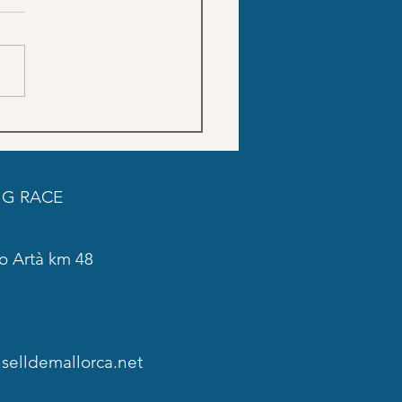
Trainings schedule SON
DO
G RACE
o Artà km 48
elldemallorca.net