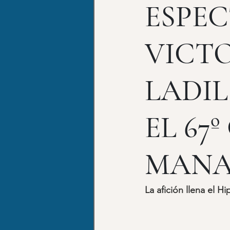
ESPE
VICTO
LADIL
EL 67
MAN
La afición llena el 