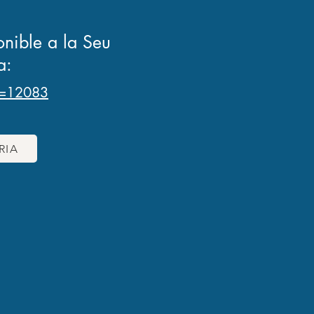
ponible a la Seu
a:
te=12083
RIA