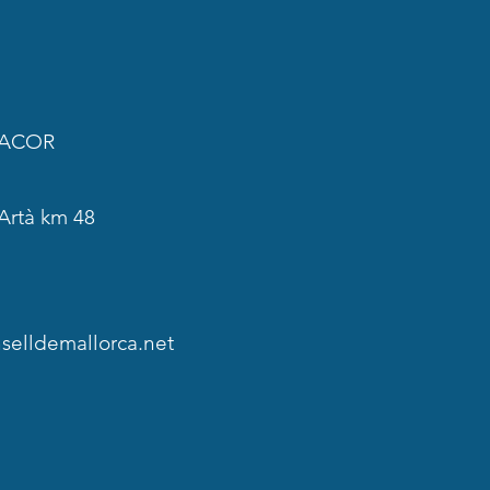
NACOR
Artà km 48
elldemallorca.net