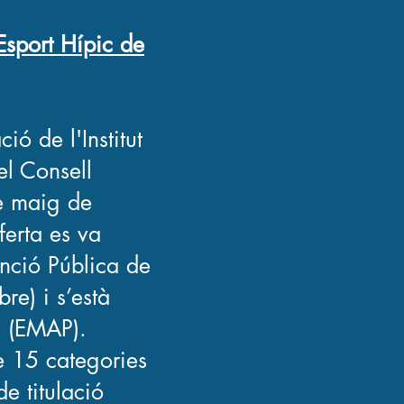
l'Esport Hípic de
ió de l'Institut
el Consell
e maig de
ferta es va
unció Pública de
e) i s’està
a (EMAP).
de 15 categories
de titulació