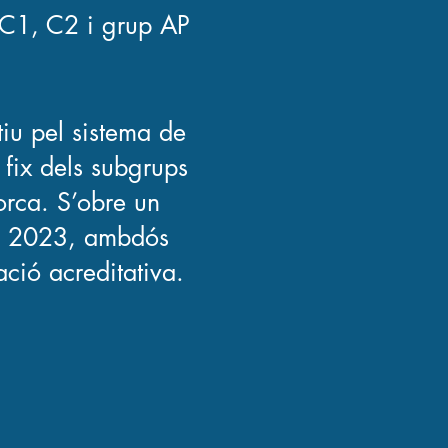
s C1, C2 i grup AP
tiu pel sistema de
 fix dels subgrups
orca. S’obre un
 de 2023, ambdós
ció acreditativa.