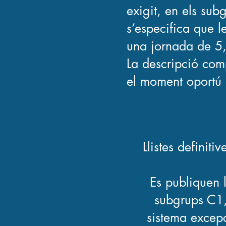
exigit, en els sub
s’especifica que l
una jornada de 5,
La descripció comp
el moment oportú 
Llistes definit
Es publiquen l
subgrups C1, 
sistema excepc