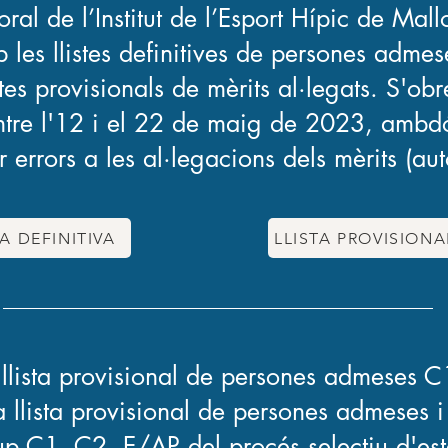
oral de l’Institut de l’Esport Hípic de Mall
les llistes definitives de persones admes
stes provisionals de mèrits al·legats. S'obr
entre l'12 i el 22 de maig de 2023, ambdó
 errors a les al·legacions dels mèrits (au
TA DEFINITIVA
LLISTA PROVISION
 llista provisional de persones admeses 
a llista provisional de persones admeses i
p C1, C2, E/AP del procés selectiu d'esta