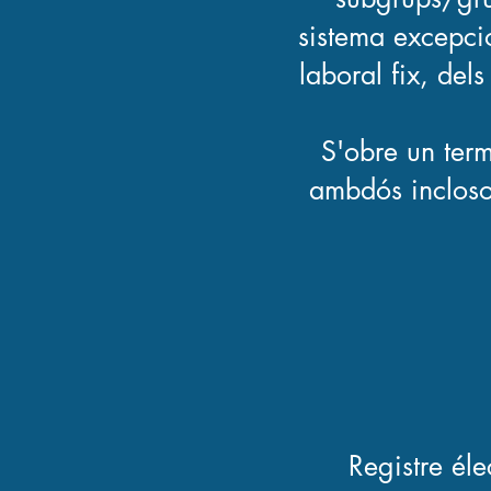
sistema excepcio
laboral fix, del
S'obre un term
ambdós inclosos
Registre éle