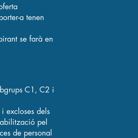
oferta
porter-a tenen
irant se farà en
subgrups C1, C2 i
 i excloses dels
abilització pel
aces de personal