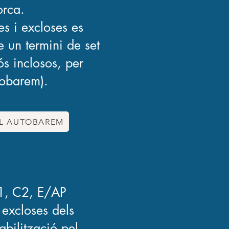
orca.
es i excloses es
e un termini de set
s inclosos, per
tobarem).
AL AUTOBAREM
C1, C2, E/AP
 excloses dels
bilització pel