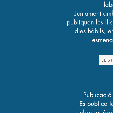
lab
Juntament amb 
publiquen les lli
dies hàbils, 
esmenar
LLIS
Publicació
Es publica l
subgrups/gru