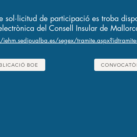
e sol·licitud de participació es troba dis
electrònica del Consell Insular de Mallorc
//iehm.sedipualba.es/segex/tramite.aspx?idtrami
BLICACIÓ BOE
CONVOCATÒ