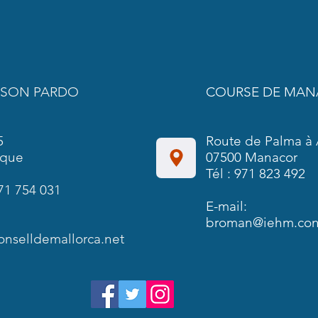
 SON PARDO
COURSE DE MA
5
Route de Palma à 
rque
07500 Manacor
Tél : 971 823 492
71 754 031
E-mail:
broman@iehm.cons
onselldemallorca.net