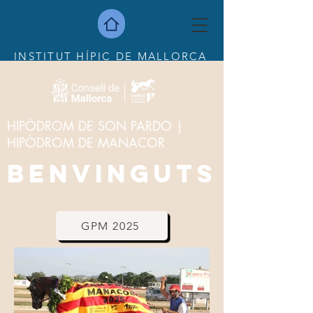
INSTITUT HÍPIC DE MALLORCA
HIPÒDROM DE SON PARDO |
HIPÒDROM DE MANACOR
BENVINGUTS
GPM 2025